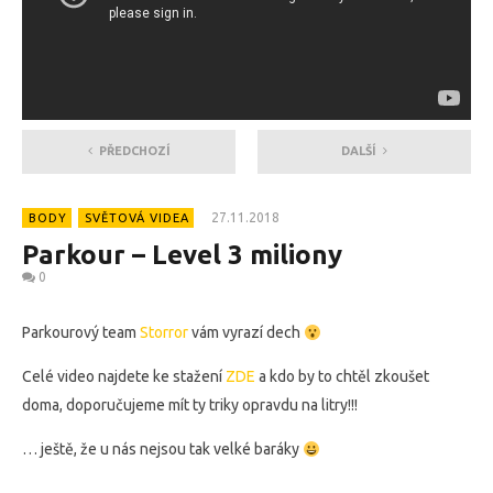
PŘEDCHOZÍ
DALŠÍ
27.11.2018
BODY
SVĚTOVÁ VIDEA
Parkour – Level 3 miliony
0
Parkourový team
Storror
vám vyrazí dech
Celé video najdete ke stažení
ZDE
a kdo by to chtěl zkoušet
doma, doporučujeme mít ty triky opravdu na litry!!!
… ještě, že u nás nejsou tak velké baráky