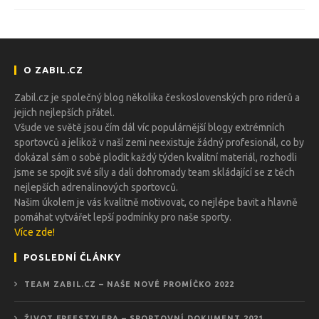
O ZABIL.CZ
Zabil.cz je společný blog několika československých pro riderů a
jejich nejlepších přátel.
Všude ve světě jsou čím dál víc populárnější blogy extrémních
sportovců a jelikož v naší zemi neexistuje žádný profesionál, co by
dokázal sám o sobě plodit každý týden kvalitní materiál, rozhodli
jsme se spojit své síly a dali dohromady team skládající se z těch
nejlepších adrenalinových sportovců.
Našim úkolem je vás kvalitně motivovat, co nejlépe bavit a hlavně
pomáhat vytvářet lepší podmínky pro naše sporty.
Více zde!
POSLEDNÍ ČLÁNKY
TEAM ZABIL.CZ – NAŠE NOVÉ PROMÍČKO 2022
ŽIVOT FREESTYLERA – SPORTOVNÍ DOKUMENT 2021