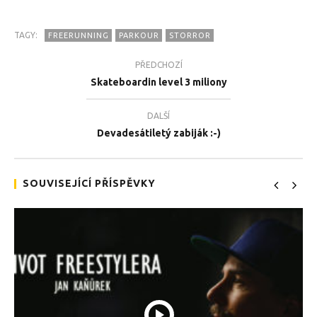
TAGY:
FREERUNNING
PARKOUR
STORROR
PŘEDCHOZÍ
TEĎ PROHLÍŽENÉ
Skateboardin level 3 miliony
Parkour – Level 3 miliony
Tea
DALŠÍ
27.11.2018
27.
Devadesátiletý zabiják :-)
SOUVISEJÍCÍ PŘÍSPĚVKY