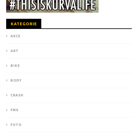
KATEGORIE
AKCE
ART
BIKE
BODY
CRASH
FMX
FOTO