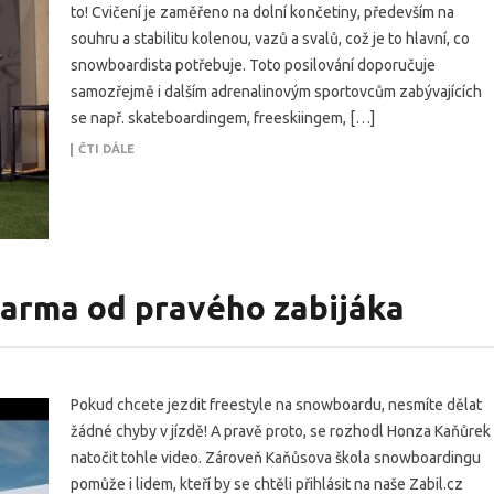
to! Cvičení je zaměřeno na dolní končetiny, především na
souhru a stabilitu kolenou, vazů a svalů, což je to hlavní, co
snowboardista potřebuje. Toto posilování doporučuje
samozřejmě i dalším adrenalinovým sportovcům zabývajících
se např. skateboardingem, freeskiingem, […]
ČTI DÁLE
arma od pravého zabijáka
Pokud chcete jezdit freestyle na snowboardu, nesmíte dělat
žádné chyby v jízdě! A pravě proto, se rozhodl Honza Kaňůrek
natočit tohle video. Zároveň Kaňůsova škola snowboardingu
pomůže i lidem, kteří by se chtěli přihlásit na naše Zabil.cz