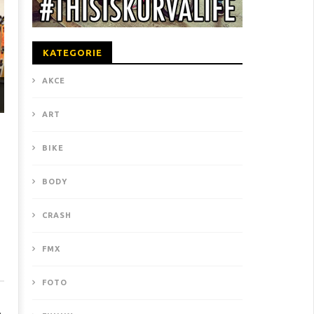
KATEGORIE
AKCE
ART
BIKE
BODY
CRASH
FMX
FOTO