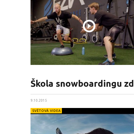
Škola snowboardingu zd
9.10.2015
SVĚTOVÁ VIDEA