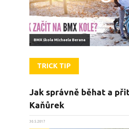
BMX škola Michaela Berana
TRICK TIP
Jak správně běhat a při
Kaňůrek
30.5.2017