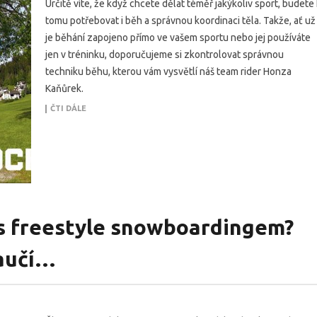
Určitě víte, že když chcete dělat téměř jakýkoliv sport, budete 
tomu potřebovat i běh a správnou koordinaci těla. Takže, ať už
je běhání zapojeno přímo ve vašem sportu nebo jej používáte
jen v tréninku, doporučujeme si zkontrolovat správnou
techniku běhu, kterou vám vysvětlí náš team rider Honza
Kaňůrek.
ČTI DÁLE
t s freestyle snowboardingem?
aučí…