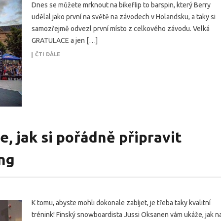
Dnes se můžete mrknout na bikeflip to barspin, který Berry
udělal jako první na světě na závodech v Holandsku, a taky si
samozřejmě odvezl první místo z celkového závodu. Velká
GRATULACE a jen […]
ČTI DÁLE
, jak si pořádně připravit
ng
K tomu, abyste mohli dokonale zabíjet, je třeba taky kvalitní
trénink! Finský snowboardista Jussi Oksanen vám ukáže, jak n