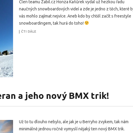
Člen teamu Zabil.cz Honza Kaňůrek vydal už hezkou řadu
naučných snowboardových videí a zde je jedno z těch, které b
vás mohlo zajímat nejvíce. Aneb kdo by chtěl začít s freestyle
snowboardingem, tak hurá do toho!
ČTI DÁLE
eran a jeho nový BMX trik!
Už to tu dlouho nebylo, ale jak je u Berryho zvykem, tak nám
minimálně jednou ročně vymyslí nějaký ten nový BMX trik.