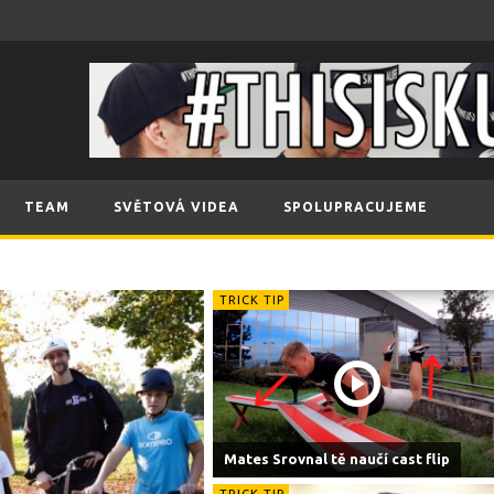
TEAM
SVĚTOVÁ VIDEA
SPOLUPRACUJEME
TRICK TIP
Mates Srovnal tě naučí cast flip
TRICK TIP