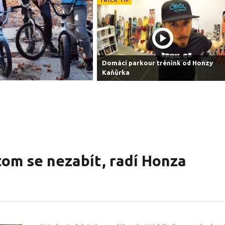
Domácí parkour trénink od Honzy
Kaňůrka
tom se nezabít, radí Honza