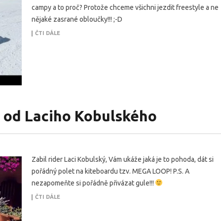
campy a to proč? Protože chceme všichni jezdit freestyle a ne
nějaké zasrané obloučky!!! ;-D
ČTI DÁLE
e od Laciho Kobulského
Zabil rider Laci Kobulský, Vám ukáže jaká je to pohoda, dát si
pořádný polet na kiteboardu tzv. MEGA LOOP! P.S. A
nezapomeňte si pořádně přivázat gule!!!
ČTI DÁLE